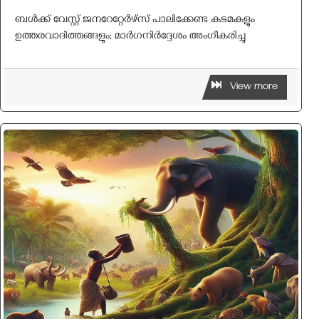
ബൾക്ക് വേസ്റ്റ് ജനറേറ്റേർഴ്‌സ് പാലിക്കേണ്ട കടമകളും
ഉത്തരവാദിത്തങ്ങളും; മാർഗനിർദ്ദേശം അംഗീകരിച്ചു
View more