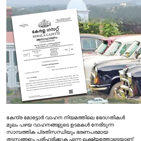
കേന്ദ്ര മോട്ടോർ വാഹന നിയമത്തിലെ ഭേദഗതികൾ
മൂലം പഴയ വാഹനങ്ങളുടെ ഉടമകൾ നേരിടുന്ന
സാമ്പത്തിക പ്രതിസന്ധിയും ഭരണപരമായ
തടസ്സങ്ങളും പരിഹരിക്കുക എന്ന ലക്ഷ്യത്തോടെയാണ്