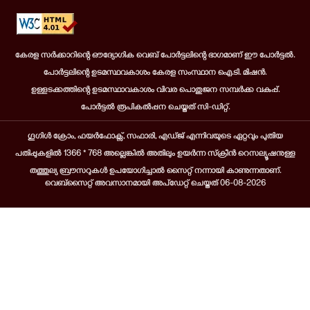
കേരള സർക്കാറിന്റെ ഔദ്യോഗിക വെബ് പോർട്ടലിന്റെ ഭാഗമാണ് ഈ പോർട്ടൽ.
പോർട്ടലിന്റെ ഉടമസ്ഥവകാശം കേരള സംസ്ഥാന ഐ.ടി. മിഷൻ.
ഉള്ളടക്കത്തിന്റെ ഉടമസ്ഥാവകാശം വിവര പൊതുജന സമ്പർക്ക വകുപ്പ്.
പോർട്ടൽ രൂപികൽപ്പന ചെയ്തത് സി-ഡിറ്റ്.
ഗൂഗിൾ ക്രോം, ഫയർഫോക്സ്, സഫാരി, എഡ്ജ് എന്നിവയുടെ ഏറ്റവും പുതിയ
പതിപ്പുകളിൽ 1366 * 768 അല്ലെങ്കിൽ അതിലും ഉയർന്ന സ്‌ക്രീൻ റെസല്യൂഷനുള്ള
തത്തുല്യ ബ്രൗസറുകൾ ഉപയോഗിച്ചാൽ സൈറ്റ് നന്നായി കാണുന്നതാണ്.
വെബ്സൈറ്റ് അവസാനമായി അപ്ഡേറ്റ് ചെയ്തത് 06-08-2026