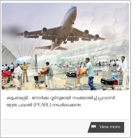
കുടുംബശ്രീ - നോര്‍ക്ക റൂട്സുമായി സംയോജിച്ച്‌ പ്രവാസി
ഭദ്രത പദ്ധതി (PEARL) നടപ്പിലാക്കുന്നു
View more