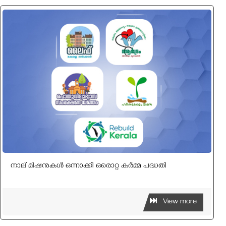
നാല് മിഷനുകൾ ഒന്നാക്കി ഒരൊറ്റ കർമ്മ പദ്ധതി
View more