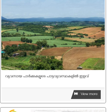
വ്യവസായ പാര്‍ക്കുകളുടെ പാട്ടവ്യവസ്ഥകളില്‍ ഇളവ്
View more