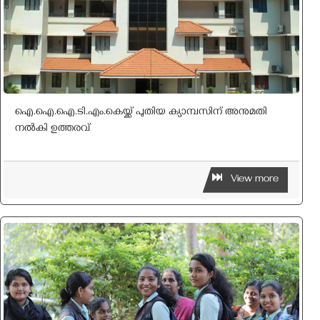
ഐ.ഐ.ഐ.ടി.എം.കെയ്ക്ക് പുതിയ ക്യാമ്പസിന് അനുമതി
നല്‍കി ഉത്തരവ്
View more