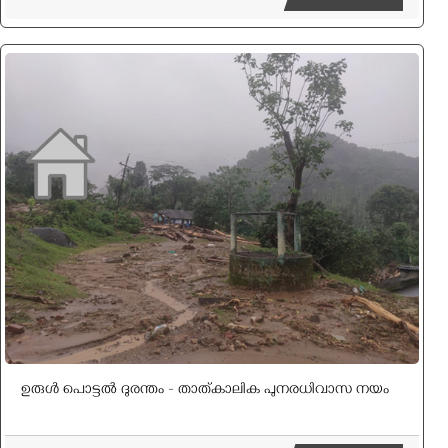
ഉരുൾ പൊട്ടൽ ദുരന്തം - താത്കാലിക പുനരധിവാസ നയം