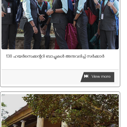
138 ഹയർസെക്കന്ററി ബാച്ചുകൾ അനുവദിച്ച് സർക്കാർ
View more