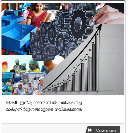
MSME ഇൻഷുറൻസ് സ്‌കീം പരിഷ്‌കരിച്ച
മാർഗ്ഗനിർദ്ദേശങ്ങളോടെ നവീകരിക്കുന്നു
View more