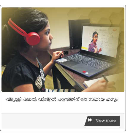
വിദ്യശ്രീ പദ്ധതി; ഡിജിറ്റൽ പഠനത്തിന് ഒരു സഹായ ഹസ്തം
View more