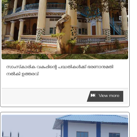
സാംസ്‌കാരിക വകുപ്പിന്റെ പദ്ധതികൾക്ക് ഭരണാനുമതി
നൽകി ഉത്തരവ്
View more