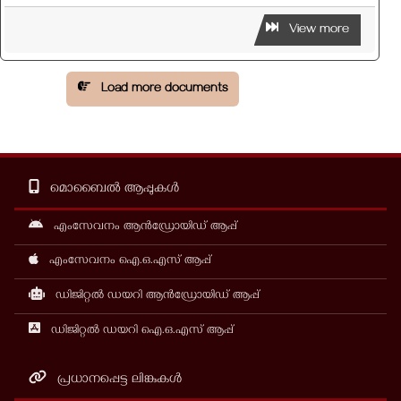
View more
Load more documents
മൊബൈൽ ആപ്പുകൾ
എംസേവനം ആൻഡ്രോയിഡ് ആപ്പ്
എംസേവനം ഐ.ഒ.എസ് ആപ്പ്
ഡിജിറ്റൽ ഡയറി ആൻഡ്രോയിഡ് ആപ്പ്
ഡിജിറ്റൽ ഡയറി ഐ.ഒ.എസ് ആപ്പ്
പ്രധാനപ്പെട്ട ലിങ്കുകൾ