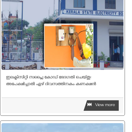
ഇലക്ട്രിസിറ്റി സപ്ലൈ കോഡ് ഭേദഗതി ചെയ്തു:
അപേക്ഷിച്ചാല്‍ ഏഴ് ദിവസത്തിനകം കണക്ഷന്‍
View more