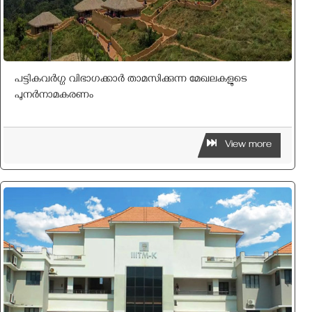
പട്ടികവർഗ്ഗ വിഭാഗക്കാർ താമസിക്കുന്ന മേഖലകളുടെ
പുനർനാമകരണം
View more