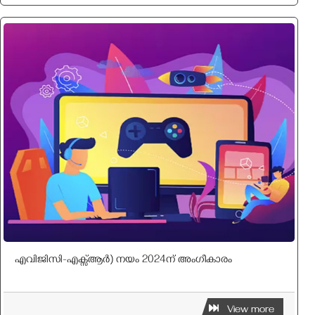
എവിജിസി-എക്സ്ആർ) നയം 2024ന് അംഗീകാരം
View more