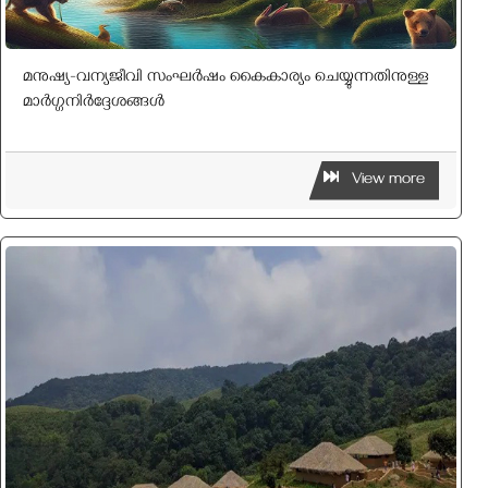
മനുഷ്യ-വന്യജീവി സംഘർഷം കൈകാര്യം ചെയ്യുന്നതിനുള്ള
മാർഗ്ഗനിർദ്ദേശങ്ങൾ
View more