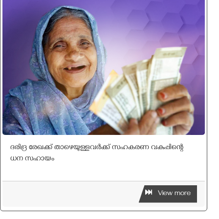
ദരിദ്ര രേഖക്ക് താഴെയുള്ളവർക്ക് സഹകരണ വകുപ്പിന്റെ
ധന സഹായം
View more