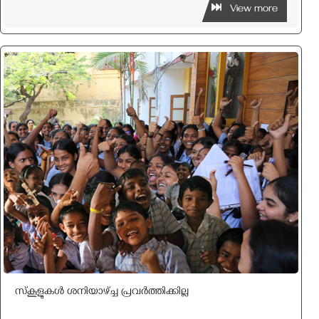
View more
സ്‌കൂളുകൾ ശനിയാഴ്ച്ച പ്രവർത്തിക്കില്ല