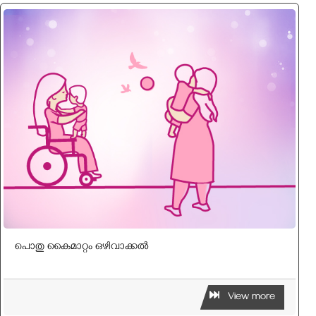
പൊതു കൈമാറ്റം ഒഴിവാക്കൽ
View more