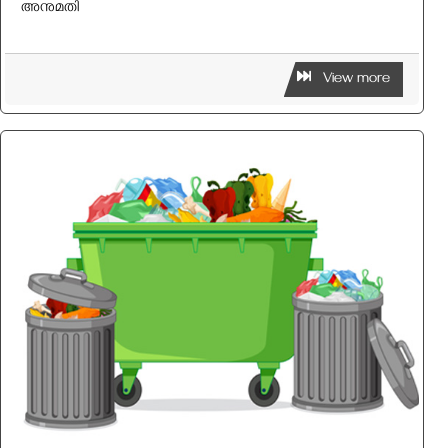
അനുമതി
View more