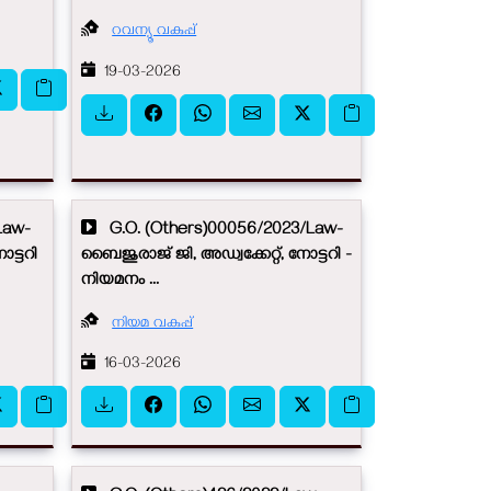
റവന്യൂ വകുപ്പ്
19-03-2026
Law-
G.O. (Others)00056/2023/Law-
ട്ടറി
ബൈജുരാജ് ജി, അഡ്വക്കേറ്റ്, നോട്ടറി -
നിയമനം ...
നിയമ വകുപ്പ്
16-03-2026