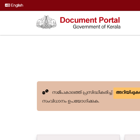
English
സമീപകാലത്ത് പ്രസിദ്ധീകരിച്ച്
അറിയിപ്പു
സംവിധാനം ഉപയോഗിക്കുക.