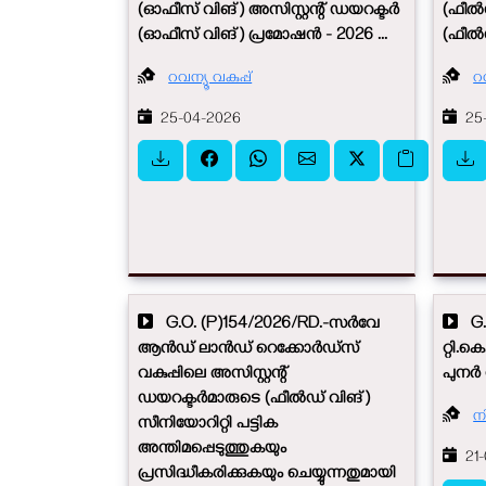
(ഓഫീസ് വിങ്) അസിസ്റ്റന്റ് ഡയറക്ടർ
(ഫീൽഡ
(ഓഫീസ് വിങ്) പ്രമോഷൻ - 2026 ...
(ഫീൽഡ
റവന്യൂ വകുപ്പ്
റവ
25-04-2026
25-
G.O. (P)154/2026/RD.-സർവേ
G.O
ആൻഡ് ലാൻഡ് റെക്കോർഡ്സ്
റ്റി.ക
വകുപ്പിലെ അസിസ്റ്റന്റ്
പുനർ 
ഡയറക്ടർമാരുടെ (ഫീൽഡ് വിങ്)
ന
സീനിയോറിറ്റി പട്ടിക
അന്തിമപ്പെടുത്തുകയും
21-
പ്രസിദ്ധീകരിക്കുകയും ചെയ്യുന്നതുമായി