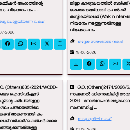
യകമ്മീഷൻ അംഗത്തിന്റെ
ജില്ലാ കാര്യാലയത്തിൽ ബൾക്ക് വേ
ം -വിജ്ഞാപനം - ...
ശേഖരണത്തിനായി ഹെൽപ്പർ
തസ്തികയിലേക്ക് (Walk in intervi
ക്ഷ്യ പൊതുവിതരണ വകുപ്പ്
നിയമനം നടത്തുന്നതിനുള്ള
വിജ്ഞാപനം. ...
07-2026
തദ്ദേശ സ്വയംഭരണ വകുപ്പ്
18-06-2026
. (Others)685/2024/WCDD-
G.O. (Others)2474/2026/S
പാക്കുട ഐസിഡിഎസ്
നാഷണൽ ഡിസെബിലിറ്റി അവ
ക്ടിന്റെ പരിധിയിലുള്ള
2026 - നോമിനേഷൻ ലഭ്യമാക്കുന്
ംഗലം പഞ്ചായത്തിലെ
സംബന്ധിച്ച് ...
്കടവ് അങ്കണവാടി കം
സാമൂഹ്യനീതി വകുപ്പ്
ലേക്ക് വർക്കർ/ഹെൽപ്പർ മാരെ
ഞെടുക്കുന്നതിനുള്ള