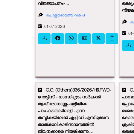
വിജ്ഞാപനം- ...
ഭക്ഷ്
നിയമന
പൊതുമരാമത്ത് വകുപ്പ്
ഭ
01-07-2026
01-
G.O. (Others)336/2026/H&FWD-
G.O
നോട്ടീസ് - ഗാന്ധിഗ്രാം സർക്കാർ
പാമ്
ത്വക്ക് രോഗാശുപത്രിയിലെ
പ്രോജ
പാചകതൊഴിലാളി എന്ന
രാമമ
തസ്തികയിലേക്ക് എച്ച്.ഡി.എസ് മുഖേന
കോരങ
താത്കാലികാടിസ്ഥാനത്തിൽ
ക്രഷി
ജീവനക്കാരെ നിയമിക്കുന്നു. ...
തെരഞ്