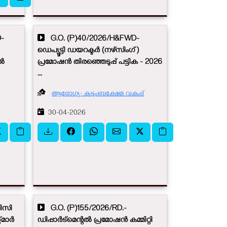
-
G.O. (P)40/2026/H&FWD-
ഡെപ്യൂട്ടി ഡയറക്ടർ (നഴ്‌സിംഗ്)
തൽ
പ്രമോഷൻ തിരഞ്ഞെടുപ്പ് പട്ടിക - 2026
...
ആരോഗ്യ- കുടുംബക്ഷേമ വകുപ്പ്
30-04-2026
ിസി
G.O. (P)155/2026/RD.-
റ്മാർ
ഡിപ്പാർട്മെന്റൽ പ്രമോഷൻ കമ്മിറ്റി