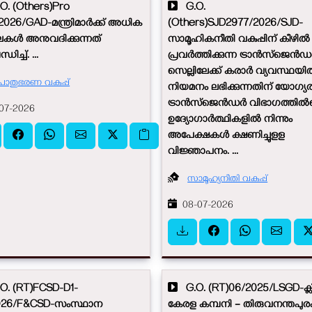
. (Others)Pro
G.O.
2026/GAD-മന്ത്രിമാർക്ക് അധിക
(Others)SJD2977/2026/SJD-
ലകൾ അനുവദിക്കുന്നത്
സാമൂഹികനീതി വകുപ്പിന് കീഴിൽ
ിച്ച്. ...
പ്രവർത്തിക്കുന്ന ട്രാൻസ്ജെൻ
സെല്ലിലേക്ക് കരാർ വ്യവസ്ഥയ
ൊതുഭരണ വകുപ്പ്
നിയമനം ലഭിക്കുന്നതിന് യോഗ്യ
ട്രാൻസ്ജെൻഡർ വിഭാഗത്തിൽപ്പ
07-2026
ഉദ്യോഗാർത്ഥികളിൽ നിന്നും
അപേക്ഷകൾ ക്ഷണിച്ചുളള
വിജ്ഞാപനം. ...
സാമൂഹ്യനീതി വകുപ്പ്
08-07-2026
. (RT)FCSD-D1-
G.O. (RT)06/2025/LSGD-ക്
026/F&CSD-സംസ്ഥാന
കേരള കമ്പനി – തിരുവനന്തപുരം