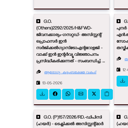
G.O.
G.O
(Others)2292/2025/H&FWD-
പുനർ
ജീവനക്കാര്യം-ഗസറ്റഡ്- അസിസ്റ്റന്റ്
എൻ.ആ
പ്രൊഫസർ ഇൻ
സോഷ്
സർജിക്കൽഗ്യാസ്ട്രോഎന്ററോളജി -
തസ്തി
വാക്ക് ഇൻ ഇന്റർവ്യൂ വിജ്ഞാപനം
ത
പ്രസിദ്ധീകരിക്കുന്നത് - സംബന്ധിച്ച്. ...
12-
ആരോഗ്യ- കുടുംബക്ഷേമ വകുപ്പ്
13-05-2026
G.O. (P)157/2026/RD.-ഡിപിസി
G.O
(ഹയർ) - ടെക്നിക്കൽ അസിസ്റ്റന്റ്മാർ
(ഹയർ)