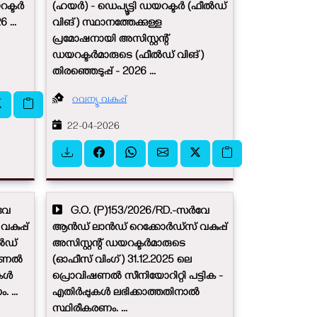
റക്ടർ
(ഹയർ) - ഡെപ്യൂട്ടി ഡയറക്ടർ (ഫീൽഡ്
 ...
വിങ്) സ്ഥാനത്തേക്കുള്ള
പ്രമോഷനായി അസിസ്റ്റന്റ്
ഡയറക്ടർമാരുടെ (ഫീൽഡ് വിങ്)
തിരഞ്ഞെടുപ്പ് - 2026 ...
റവന്യൂ വകുപ്പ്
22-04-2026
വേ
G.O. (P)153/2026/RD.-സർവേ
ുപ്പ്
ആൻഡ് ലാൻഡ് റെക്കോർഡ്സ് വകുപ്പ്
ീൽഡ്
അസിസ്റ്റന്റ് ഡയറക്ടർമാരുടെ
വിഷണൽ
(ഓഫീസ് വിംഗ്) 31.12.2025 ലെ
ുകൾ
പ്രൊവിഷണൽ സീനിയോറിറ്റി പട്ടിക -
 ...
എതിർപ്പുകൾ ലഭിക്കാത്തതിനാൽ
സ്ഥിരീകരണം. ...