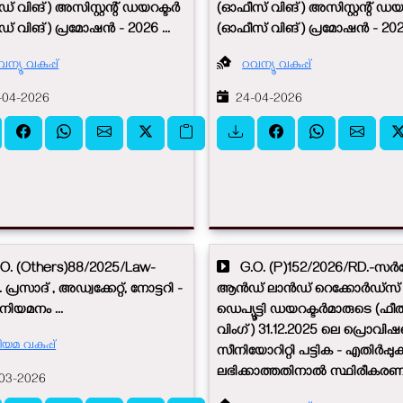
് വിങ്) അസിസ്റ്റന്റ് ഡയറക്ടർ
(ഓഫീസ് വിങ്) അസിസ്റ്റന്റ് ഡയ
് വിങ്) പ്രമോഷൻ - 2026 ...
(ഓഫീസ് വിങ്) പ്രമോഷൻ - 2026
ന്യൂ വകുപ്പ്
റവന്യൂ വകുപ്പ്
04-2026
24-04-2026
. (Others)88/2025/Law-
G.O. (P)152/2026/RD.-സർ
െ. പ്രസാദ് , അഡ്വക്കേറ്റ്, നോട്ടറി -
ആൻഡ് ലാൻഡ് റെക്കോർഡ്സ് വക
നിയമനം ...
ഡെപ്യൂട്ടി ഡയറക്ടർമാരുടെ (ഫ
വിംഗ്) 31.12.2025 ലെ പ്രൊ
ിയമ വകുപ്പ്
സീനിയോറിറ്റി പട്ടിക - എതിർപ്പ
ലഭിക്കാത്തതിനാൽ സ്ഥിരീകരണം.
03-2026