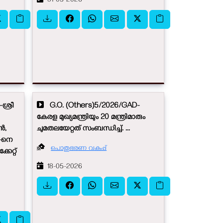
31-05-2026
ശ്രീ
G.O. (Others)5/2026/GAD-
കേരള മുഖ്യമന്ത്രിയും 20 മന്ത്രിമാരും
ൻ,
ചുമതലയേറ്റത് സംബന്ധിച്ച്. ...
-നെ
പൊതുഭരണ വകുപ്പ്
േറ്റ്
18-05-2026