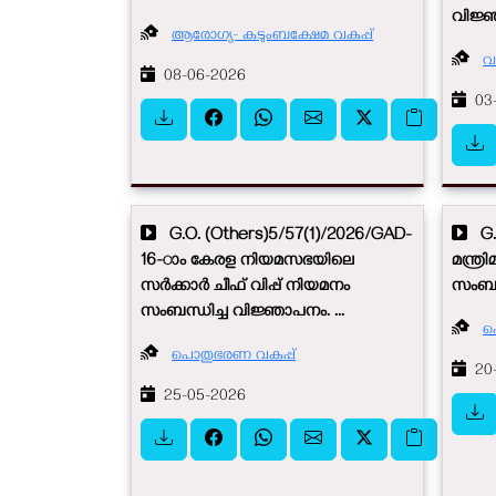
വിജ്ഞ
ആരോഗ്യ- കുടുംബക്ഷേമ വകുപ്പ്
വ
08-06-2026
03-
G.O. (Others)5/57(1)/2026/GAD-
G.O
16-ാം കേരള നിയമസഭയിലെ
മന്ത്ര
സർക്കാർ ചീഫ് വിപ്പ് നിയമനം
സംബന്ധ
സംബന്ധിച്ച വിജ്ഞാപനം. ...
പ
പൊതുഭരണ വകുപ്പ്
20-
25-05-2026