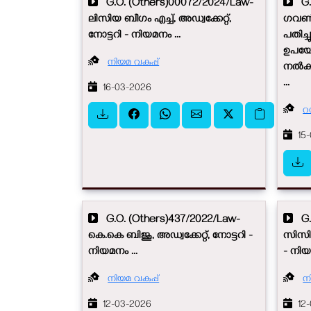
G.O. (Others)00072/2024/Law-
G.O
ലിസിയ ബീഗം എച്ച്, അഡ്വക്കേറ്റ്,
ഗവൺമെ
നോട്ടറി - നിയമനം ...
പതിച്
ഉപയോ
നിയമ വകുപ്പ്
നൽകുന
...
16-03-2026
റവ
15-
G.O. (Others)437/2022/Law-
G.O
കെ.കെ ബിജൂ, അഡ്വക്കേറ്റ്, നോട്ടറി -
സിസില
നിയമനം ...
- നിയ
നിയമ വകുപ്പ്
ന
12-03-2026
12-