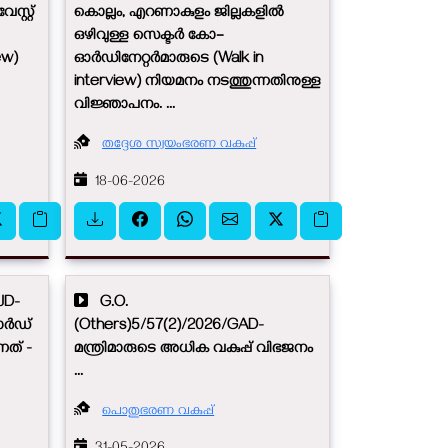
സ്റ്റ്
കൊല്ലം, എറണാകുളം ജില്ലകളിൽ
ഒഴിവുള്ള സെക്ടർ കോ–
ew)
ഓർഡിനേറ്റർമാരുടെ (Walk in
interview) നിയമനം നടത്തുന്നതിനുള്ള
വിജ്ഞാപനം. ...
തദ്ദേശ സ്വയംഭരണ വകുപ്പ്
18-06-2026
JD-
G.O.
ാർഡ്
(Others)5/57(2)/2026/GAD-
നത് -
മന്ത്രിമാരുടെ അധിക വകുപ്പ് വിഭജനം
...
പൊതുഭരണ വകുപ്പ്