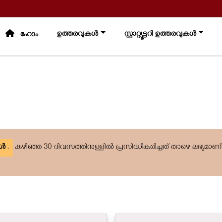
ഉത്തരവുകൾ
സ്റ്റാറ്റ്യൂട്ടറി ഉത്തരവുകൾ
മ
ഹോം
കൾ
.
കഴിഞ്ഞ 30 ദിവസത്തിനുള്ളിൽ പ്രസിദ്ധീകരിച്ചത് താഴെ ലഭ്യമാണ്