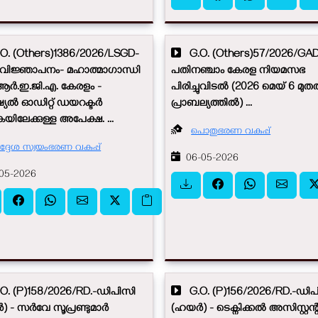
. (Others)1386/2026/LSGD-
G.O. (Others)57/2026/GAD
 വിജ്ഞാപനം- മഹാത്മാഗാന്ധി
പതിനഞ്ചാം കേരള നിയമസഭ
ർ.ഇ.ജി.എ. കേരളം -
പിരിച്ചുവിടൽ (2026 മെയ് 6 മു
യൽ ഓഡിറ്റ് ഡയറക്ടർ
പ്രാബല്യത്തിൽ) ...
കയിലേക്കുള്ള അപേക്ഷ. ...
പൊതുഭരണ വകുപ്പ്
ദ്ദേശ സ്വയംഭരണ വകുപ്പ്
06-05-2026
05-2026
. (P)158/2026/RD.-ഡിപിസി
G.O. (P)156/2026/RD.-ഡിപ
 - സർവേ സൂപ്രണ്ടുമാർ
(ഹയർ) - ടെക്നിക്കൽ അസിസ്റ്റന്