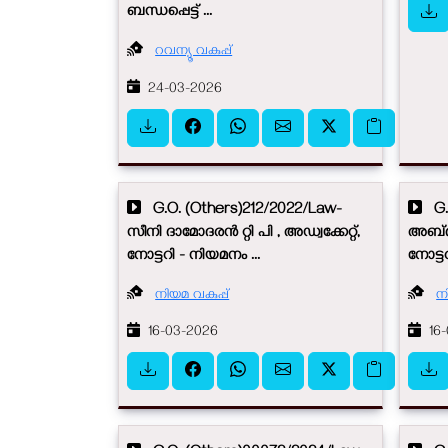
ബന്ധപ്പെട്ട് ...
റവന്യൂ വകുപ്പ്
24-03-2026
G.O. (Others)212/2022/Law-
G.O
സീനി ദാമോദരൻ‍ റ്റി പി , അഡ്വക്കേറ്റ്,
അബ്ദു
നോട്ടറി - നിയമനം ...
നോട്ട
നിയമ വകുപ്പ്
ന
16-03-2026
16-