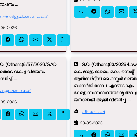
01-06-2026
ാപനം ...
നിത-ശിശുവികസന വകുപ്പ്
06-2026
. (Others)5/57/2026/GAD-
G.O. (Others)63/2026/Law-
ിമാരുടെ വകുപ്പു വിഭജനം
കെ. ജാജു ബാബു, മകം, സെന്റ്
ിച്ച്. ...
ആൽബർട്ട്സ് ഹൈസ്കൂൾ ലെയി
ബാനർജി റോഡ്, എറണാകുളം, 
ൊതുഭരണ വകുപ്പ്
കേരള സംസ്ഥാനത്തിന്റെ അഡ്വക്ക
ജനറലായി ആയി നിയമിച്ചു. ...
05-2026
നിയമ വകുപ്പ്
20-05-2026