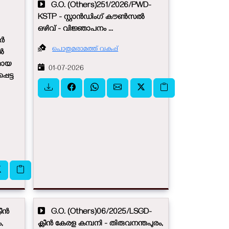
G.O. (Others)251/2026/PWD-
KSTP - സ്റ്റാൻഡിംഗ് കൗൺസൽ
ഒഴിവ് - വിജ്ഞാപനം ...
ഡർ
പൊതുമരാമത്ത് വകുപ്പ്
ിൽ
രായ
01-07-2026
െട്ട
ലീൻ
G.O. (Others)06/2025/LSGD-
,
ക്ലീൻ കേരള കമ്പനി - തിരുവനന്തപുരം,