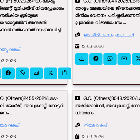
. (P)150/2026/RD.-കേരള
G.O. (Others)41/2026/LBR
ന്റ് ഭൂമിപതിവ് നിയമപ്രകാരം
തോട്ടം മേഖലയിലെ ജീവനക്കാര
ചുനൽകിയ ഭൂമിയുടെ
മിനിമം വേതനം പരിഷ്കരിക്കുന്നത
ഗമാറ്റത്തിന് അനുമതി
പ്രാഥമിക വിജ്ഞാപനം ...
്നത് നൽകുന്നത് സംബന്ധിച്ച്.
തൊഴിൽ -നൈപുണ്യ വകുപ്പ്
13-03-2026
ന്യൂ വകുപ്പ്
03-2026
. (Others)2455/2021/Law-
G.O. (Others)3048/2020/L
ി ജോർജ്, അഡ്വക്കേറ്റ്, നോട്ടറി
അജിമോൻ‍ വി, അഡ്വക്കേറ്റ്, നോട്
മനം ...
നിയമനം ...
ിയമ വകുപ്പ്
നിയമ വകുപ്പ്
03-2026
12-03-2026