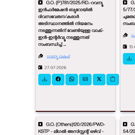
G.O. (P)781/2025/RD.-റവന്യൂ
G.O
ഇൻഫർമേഷൻ ബ്യുറോയിൽ
5/77/
ദിവസവേതന/കരാർ
ചുമത
അടിസ്ഥാനത്തിൽ നിയമനം
സംബന്ധ
നടത്തുന്നതിന് വേണ്ടിയുള്ള വാക്-
പ
ഇൻ-ഇന്റർവ്യൂ നടത്തുന്നത്
സംബന്ധിച്ച് ...
13-
റവന്യൂ വകുപ്പ്
27-07-2026
G.O. (Others)120/2026/PWD-
G.O
KSTP - ലീഗൽ അസിസ്റ്റന്റ് ഒഴിവ് -
54/2