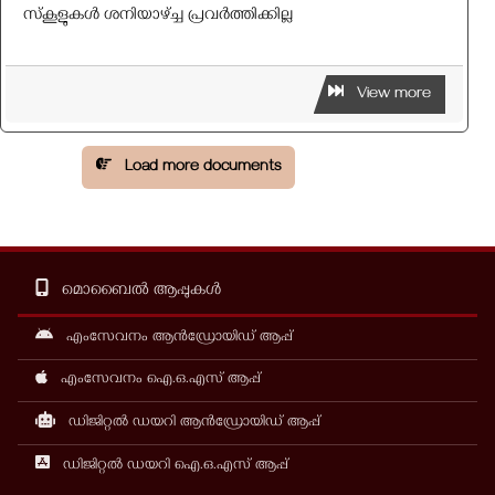
സ്‌കൂളുകൾ ശനിയാഴ്ച്ച പ്രവർത്തിക്കില്ല
View more
Load more documents
മൊബൈൽ ആപ്പുകൾ
എംസേവനം ആൻഡ്രോയിഡ് ആപ്പ്
എംസേവനം ഐ.ഒ.എസ് ആപ്പ്
ഡിജിറ്റൽ ഡയറി ആൻഡ്രോയിഡ് ആപ്പ്
ഡിജിറ്റൽ ഡയറി ഐ.ഒ.എസ് ആപ്പ്