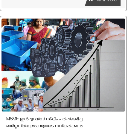
View more
MSME ഇൻഷുറൻസ് സ്‌കീം പരിഷ്‌കരിച്ച
മാർഗ്ഗനിർദ്ദേശങ്ങളോടെ നവീകരിക്കുന്നു