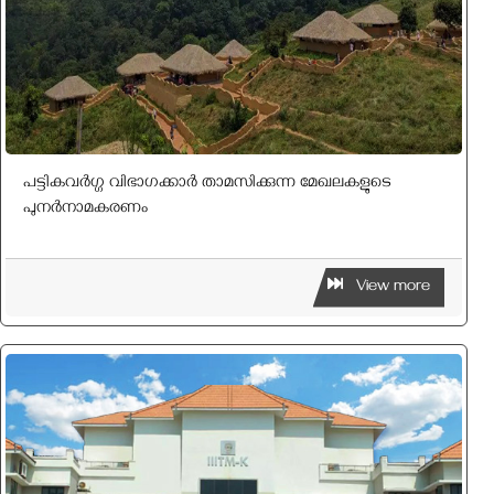
പട്ടികവർഗ്ഗ വിഭാഗക്കാർ താമസിക്കുന്ന മേഖലകളുടെ
പുനർനാമകരണം
View more