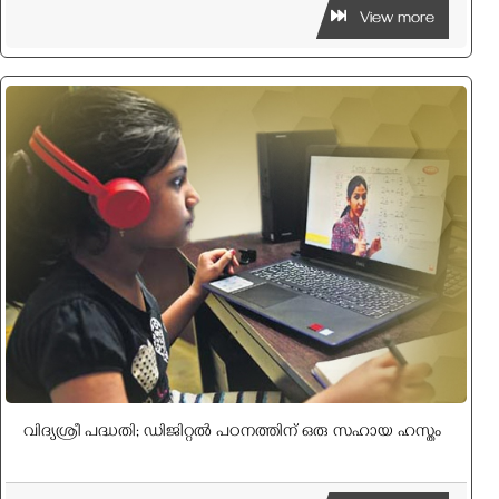
View more
വിദ്യശ്രീ പദ്ധതി; ഡിജിറ്റൽ പഠനത്തിന് ഒരു സഹായ ഹസ്തം