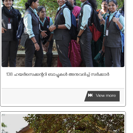
138 ഹയർസെക്കന്ററി ബാച്ചുകൾ അനുവദിച്ച് സർക്കാർ
View more