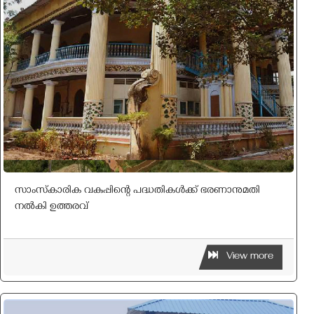
സാംസ്‌കാരിക വകുപ്പിന്റെ പദ്ധതികൾക്ക് ഭരണാനുമതി
നൽകി ഉത്തരവ്
View more