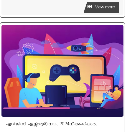
View more
എവിജിസി-എക്സ്ആർ) നയം 2024ന് അംഗീകാരം