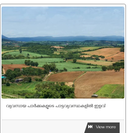
വ്യവസായ പാര്‍ക്കുകളുടെ പാട്ടവ്യവസ്ഥകളില്‍ ഇളവ്
View more