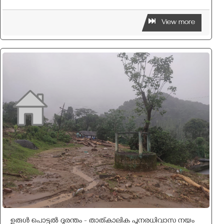
View more
ഉരുൾ പൊട്ടൽ ദുരന്തം - താത്കാലിക പുനരധിവാസ നയം