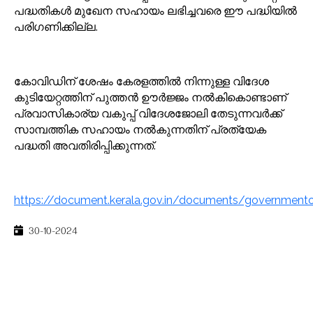
പദ്ധതികൾ മുഖേന സഹായം ലഭിച്ചവരെ ഈ പദ്ധിയിൽ
പരിഗണിക്കില്ല.
കോവിഡിന് ശേഷം കേരളത്തിൽ നിന്നുള്ള വിദേശ
കുടിയേറ്റത്തിന് പുത്തൻ ഊർജ്ജം നൽകികൊണ്ടാണ്
പ്രവാസികാര്യ വകുപ്പ് വിദേശജോലി തേടുന്നവർക്ക്
സാമ്പത്തിക സഹായം നൽകുന്നതിന് പ്രത്യേക
പദ്ധതി അവതിരിപ്പിക്കുന്നത്.
https://document.kerala.gov.in/documents/governmento
30-10-2024