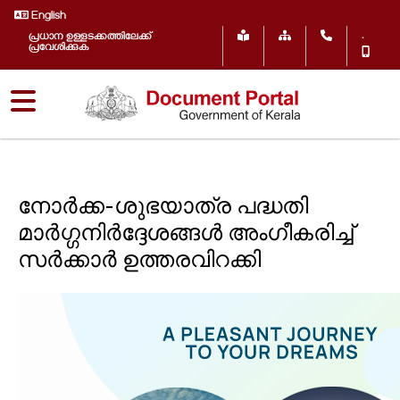
English
.
പ്രധാന ഉള്ളടക്കത്തിലേക്ക്
പ്രവേശിക്കുക
നോർക്ക-ശുഭയാത്ര പദ്ധതി
മാർഗ്ഗനിർദ്ദേശങ്ങൾ അംഗീകരിച്ച്
സർക്കാർ ഉത്തരവിറക്കി