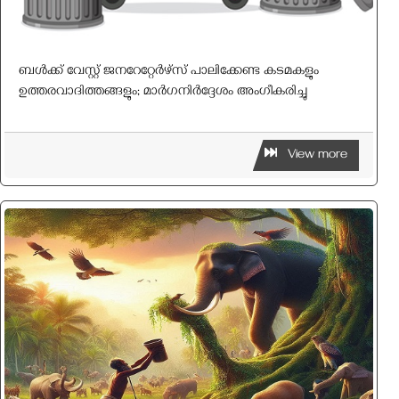
ബൾക്ക് വേസ്റ്റ് ജനറേറ്റേർഴ്‌സ് പാലിക്കേണ്ട കടമകളും
ഉത്തരവാദിത്തങ്ങളും; മാർഗനിർദ്ദേശം അംഗീകരിച്ചു
View more