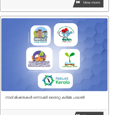
View more
നാല് മിഷനുകൾ ഒന്നാക്കി ഒരൊറ്റ കർമ്മ പദ്ധതി