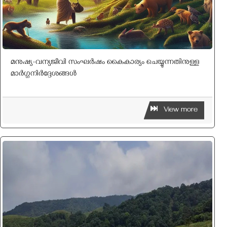
മനുഷ്യ-വന്യജീവി സംഘർഷം കൈകാര്യം ചെയ്യുന്നതിനുള്ള
മാർഗ്ഗനിർദ്ദേശങ്ങൾ
View more