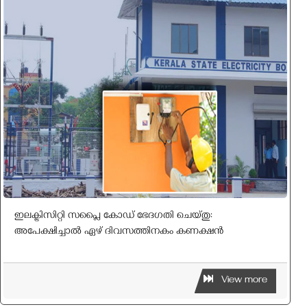
ഇലക്ട്രിസിറ്റി സപ്ലൈ കോഡ് ഭേദഗതി ചെയ്തു:
അപേക്ഷിച്ചാല്‍ ഏഴ് ദിവസത്തിനകം കണക്ഷന്‍
View more