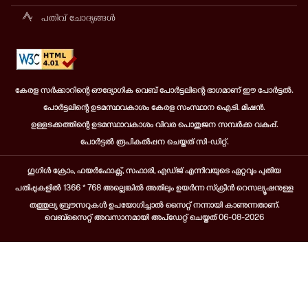
പതിവ് ചോദ്യങ്ങൾ
കേരള സർക്കാറിന്റെ ഔദ്യോഗിക വെബ് പോർട്ടലിന്റെ ഭാഗമാണ് ഈ പോർട്ടൽ.
പോർട്ടലിന്റെ ഉടമസ്ഥവകാശം കേരള സംസ്ഥാന ഐ.ടി. മിഷൻ.
ഉള്ളടക്കത്തിന്റെ ഉടമസ്ഥാവകാശം വിവര പൊതുജന സമ്പർക്ക വകുപ്പ്.
പോർട്ടൽ രൂപികൽപ്പന ചെയ്തത് സി-ഡിറ്റ്.
ഗൂഗിൾ ക്രോം, ഫയർഫോക്സ്, സഫാരി, എഡ്ജ് എന്നിവയുടെ ഏറ്റവും പുതിയ
പതിപ്പുകളിൽ 1366 * 768 അല്ലെങ്കിൽ അതിലും ഉയർന്ന സ്‌ക്രീൻ റെസല്യൂഷനുള്ള
തത്തുല്യ ബ്രൗസറുകൾ ഉപയോഗിച്ചാൽ സൈറ്റ് നന്നായി കാണുന്നതാണ്.
വെബ്സൈറ്റ് അവസാനമായി അപ്ഡേറ്റ് ചെയ്തത് 06-08-2026