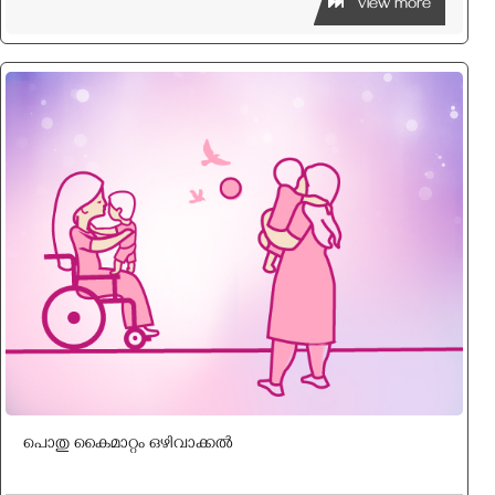
View more
പൊതു കൈമാറ്റം ഒഴിവാക്കൽ