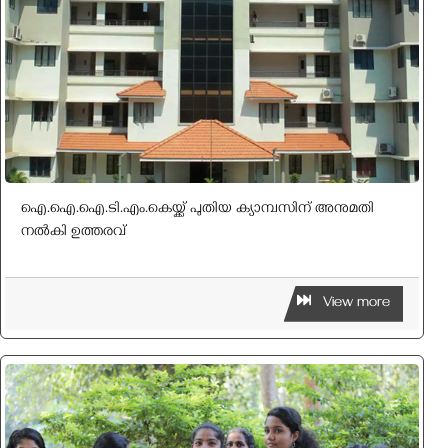
ഐ.ഐ.ഐ.ടി.എം.കെയ്ക്ക് പുതിയ ക്യാമ്പസിന് അനുമതി
നല്‍കി ഉത്തരവ്
View more