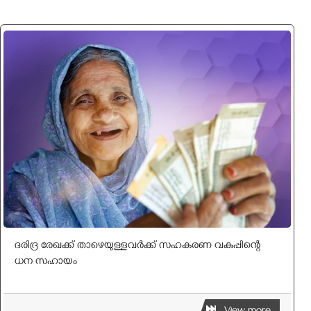
ദരിദ്ര രേഖക്ക് താഴെയുള്ളവർക്ക് സഹകരണ വകുപ്പിന്റെ
ധന സഹായം