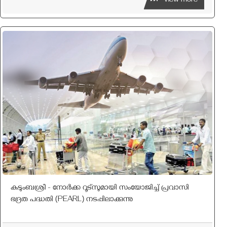
View more
കുടുംബശ്രീ - നോര്‍ക്ക റൂട്സുമായി സംയോജിച്ച്‌ പ്രവാസി
ഭദ്രത പദ്ധതി (PEARL) നടപ്പിലാക്കുന്നു