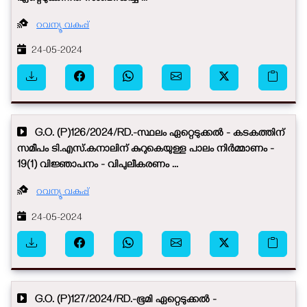
റവന്യൂ വകുപ്പ്
24-05-2024
G.O. (P)126/2024/RD.-സ്ഥലം ഏറ്റെടുക്കൽ - കടകത്തിന്
സമീപം ടി.എസ്.കനാലിന് കുറുകെയുള്ള പാലം നിർമ്മാണം -
19(1) വിജ്ഞാപനം - വിപുലീകരണം ...
റവന്യൂ വകുപ്പ്
24-05-2024
G.O. (P)127/2024/RD.-ഭൂമി ഏറ്റെടുക്കൽ -