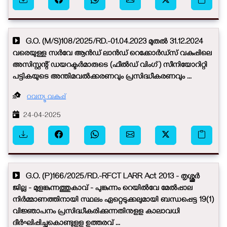
G.O. (M/S)108/2025/RD.-01.04.2023 മുതൽ 31.12.2024
വരെയുള്ള സർവേ ആൻഡ് ലാൻഡ് റെക്കോർഡ്സ് വകുപ്പിലെ
അസിസ്റ്റന്റ് ഡയറക്ടർമാരുടെ (ഫീൽഡ് വിംഗ്) സീനിയോറിറ്റി
പട്ടികയുടെ അന്തിമവൽക്കരണവും പ്രസിദ്ധീകരണവും ...
റവന്യൂ വകുപ്പ്
24-04-2025
G.O. (P)166/2025/RD.-RFCT LARR Act 2013 - തൃശ്ശൂർ
ജില്ല - മുളങ്കുന്നത്തുകാവ് - പുങ്കുന്നം റെയിൽ​വേ ​മേൽപ്പാല
നിർമ്മാണത്തിനായി സ്ഥലം ഏ​റ്റെടുക്കലുമായി ബന്ധപ്പെട്ട 19(1)
വിജ്ഞാപനം പ്രസിദ്ധീകരിക്കുന്നതിനുളള കാലാവധി
ദീർഘിപ്പിച്ചുകൊണ്ടുളള ഉത്തരവ് ...