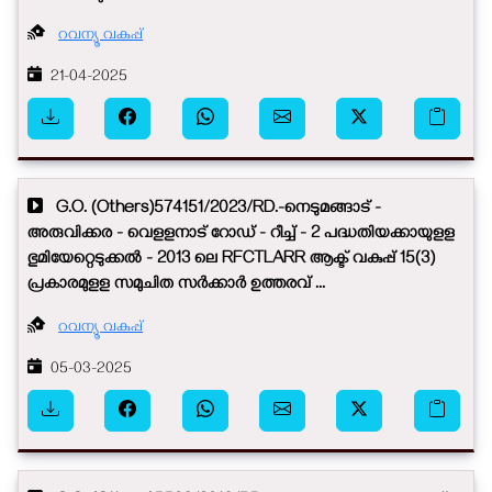
റവന്യൂ വകുപ്പ്
21-04-2025
G.O. (Others)574151/2023/RD.-നെടുമങ്ങാട് -
അരുവിക്കര - വെളളനാട് റോഡ് - റീച്ച് - 2 പദ്ധതിയക്കായുളള
ഭുമിയേറ്റെടുക്കൽ - 2013 ലെ RFCTLARR ആക്ട് വകുപ്പ് 15(3)
പ്രകാരമുളള സമുചിത സർക്കാർ ഉത്തരവ് ...
റവന്യൂ വകുപ്പ്
05-03-2025