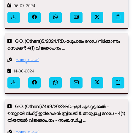
06-07-2024
G.O. (Others)5/2024/RD.-മധുപാലം റോഡ് നിർമ്മാണം
സെക്ഷൻ‍ 4(1) വിജ്ഞാപനം ...
റവന്യൂ വകുപ്പ്
14-06-2024
G.O. (Others)7499/2023/RD.-ഭൂമി ഏറ്റെടുക്കൽ -
നെല്ലായി ലിഫ്റ്റ് ഇറിഗേഷൻ ബ്രിഡ്ജ് & അപ്രോച്ച് റോഡ് - 4(1)
തിരുത്തൽ വിജ്ഞാപനം - സംബന്ധിച്ച് ...
റവന്യൂ വകുപ്പ്