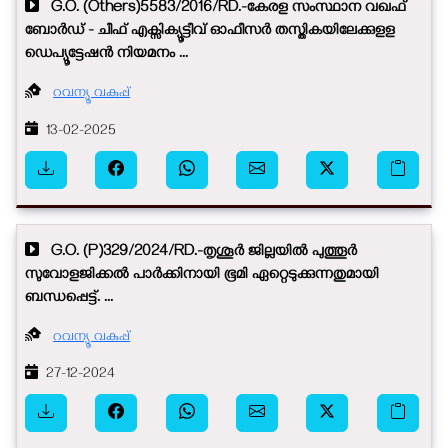
G.O. (Others)5583/2016/RD.-കേരള സംസ്ഥാന വഖഫ്
ബോർഡ് - ചീഫ് എക്സിക്യൂട്ടീവ് ഓഫീസർ തസ്തികയിലേക്കുളള
ഡെപ്യൂട്ടേഷൻ‍ നിയമനം ...
റവന്യൂ വകുപ്പ്
13-02-2025
G.O. (P)329/2024/RD.-തൃശൂർ ജില്ലയിൽ പുത്തൂർ
സുവോളജിക്കൽ പാർക്കിനായി ഭൂമി ഏറ്റെടുക്കുന്നതുമായി
ബന്ധപ്പെട്ട്. ...
റവന്യൂ വകുപ്പ്
27-12-2024