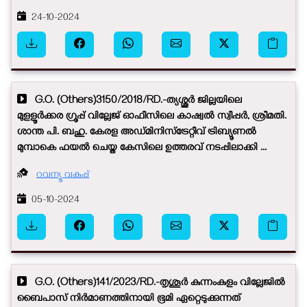
24-10-2024
G.O. (Others)3150/2018/RD.-ത്യശ്ശൂർ ജില്ലയിലെ
മുളളൂർക്കര ഗ്രൂപ്പ് വില്ലേജ് ഓഫീസിലെ കാഷ്വൽ സ്വീപ്പർ, ശ്രീമതി.
ശാന്ത പി. ബഹു. കേരള അഡ്മിനിസ്ട്രേറ്റീവ് ട്രിബ്യൂണൽ
മുമ്പാകെ ഫയൽ ചെയ്ത കേസിലെ ഉത്തരവ് നടപ്പിലാക്കി ...
റവന്യൂ വകുപ്പ്
05-10-2024
G.O. (Others)141/2023/RD.-തൃശൂർ കുന്നംകുളം വില്ലേജിൽ
ബൈപാസ് നിർമാണത്തിനായി ഭൂമി ഏറ്റെടുക്കുന്നത്