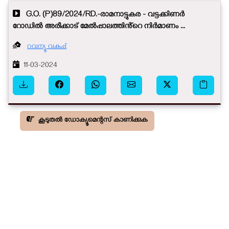
G.O. (P)89/2024/RD.-രാമനാട്ടുകര - വട്ടക്കിണർ
റോഡിൽ അരീക്കാട് മേൽപ്പാലത്തിൻ്റെ നിർമാണം ...
റവന്യൂ വകുപ്പ്
11-03-2024
കൂടുതൽ ഡോക്യൂമെന്റസ് കാണിക്കുക