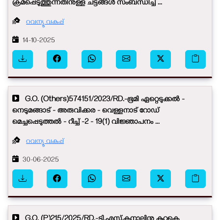
ക്രമപ്പെടുത്തുന്നതിനുള്ള ചട്ടങ്ങൾ സംബന്ധിച്ച് ...
റവന്യൂ വകുപ്പ്
14-10-2025
G.O. (Others)574151/2023/RD.-ഭൂമി ഏറ്റെടുക്കൽ -
നെടുമങ്ങാട് - അരുവിക്കര - വെള്ളനാട് റോഡ്
മെച്ചപ്പെടുത്തൽ - റീച്ച് -2 - 19(1) വിജ്ഞാപനം ...
റവന്യൂ വകുപ്പ്
30-06-2025
G.O. (P)215/2025/RD.-ടി.എസ്.കനാലിനു കുറുകെ