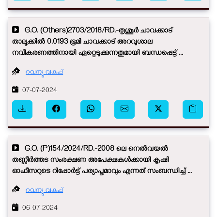
G.O. (Others)2703/2018/RD.-തൃശൂർ ചാവക്കാട്
താലൂക്കിൽ 0.0193 ഭൂമി ചാവക്കാട് അറവുശാല
നവീകരണത്തിനായി ഏറ്റെടുക്കുന്നതുമായി ബന്ധപ്പെട്ട് ...
റവന്യൂ വകുപ്പ്
07-07-2024
G.O. (P)154/2024/RD.-2008 ലെ നെൽവയൽ
തണ്ണീർത്തട സംരക്ഷണ അപേക്ഷകൾക്കായി കൃഷി
ഓഫീസറുടെ റിപ്പോർട്ട് പര്യാപ്തമാവും എന്നത് സംബന്ധിച്ച് ...
റവന്യൂ വകുപ്പ്
06-07-2024