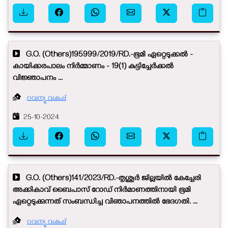
G.O. (Others)195999/2019/RD.-ഭൂമി ഏറ്റെടുക്കൽ - ​
കായിക്കരപാലം നിർമ്മാണം - 19(1) കുട്ടിച്ചേർക്കൽ
വിജ്ഞാപനം ...
റവന്യൂ വകുപ്പ്
25-10-2024
G.O. (Others)141/2023/RD.-തൃശൂർ ജില്ലയിൽ കേച്ചേരി
അക്കികാവ് ബൈപാസ് റോഡ് നിർമാണത്തിനായി ഭൂമി
ഏറ്റെടുക്കുന്നത് സംബന്ധിച്ച വിഞാപനത്തിൽ ഭേദഗതി. ...
റവന്യൂ വകുപ്പ്