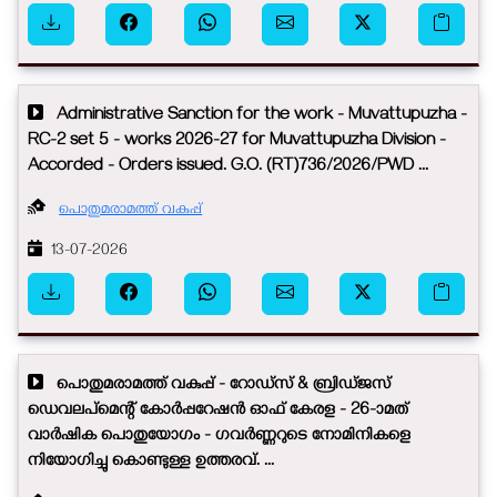
Administrative Sanction for the work - Muvattupuzha -
RC-2 set 5 - works 2026-27 for Muvattupuzha Division -
Accorded - Orders issued. G.O. (RT)736/2026/PWD ...
പൊതുമരാമത്ത് വകുപ്പ്
13-07-2026
പൊതുമരാമത്ത് വകുപ്പ് - റോഡ്സ് & ബ്രിഡ്ജസ്
ഡെവലപ്മെന്റ് കോർപ്പറേഷൻ ഓഫ് കേരള - 26-ാമത്
വാർഷിക പൊതുയോഗം - ഗവർണ്ണറുടെ നോമിനികളെ
നിയോഗിച്ചു കൊണ്ടുള്ള ഉത്തരവ്. ...