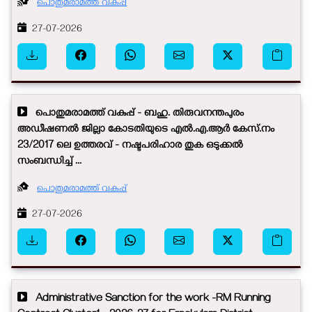
പൊതുമരാമത്ത് വകുപ്പ്
27-07-2026
പൊതുമരാമത്ത് വകുപ്പ് - ബഹു. തിരുവനന്തപുരം
അഡീഷണൽ ജില്ലാ കോടതിയുടെ എൽ.എ.ആർ കേസ്.നം
23/2017 ലെ ഉത്തരവ് - നഷ്ടപരിഹാര തുക ഒടുക്കൽ
സംബന്ധിച്ച് ...
പൊതുമരാമത്ത് വകുപ്പ്
27-07-2026
Administrative Sanction for the work -RM Running