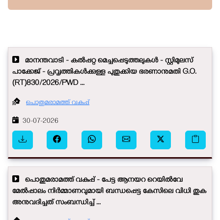
മാനന്തവാടി - കൽപ്പറ്റ മെച്ചപ്പെടുത്തലുകൾ - സ്റ്റിമുലസ്
പാക്കേജ് - പ്രവൃത്തികൾക്കുള്ള പുതുക്കിയ ഭരണാനുമതി G.O.
(RT)830/2026/PWD ...
പൊതുമരാമത്ത് വകുപ്പ്
30-07-2026
പൊതുമരാമത്ത് വകുപ്പ് - പേട്ട ആനയറ റെയിൽവേ
മേൽപ്പാലം നിർമ്മാണവുമായി ബന്ധപ്പെട്ട കേസിലെ വിധി തുക
അനുവദിച്ചത് സംബന്ധിച്ച് ...