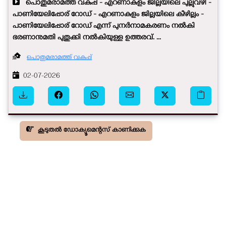
പൊതുമരാമത്ത് വകുപ്പ് - എറണാകുളം ജില്ലയിലെ പുല്ലുവഴി -
പാണിയേലിപ്പോര് റോഡ് - എറണാകുളം ജില്ലയിലെ കീഴില്ലം -
പാണിയേലിപ്പോര് റോഡ് എന്ന് പുനർനാമകരണം നൽകി
ഭരണാനുമതി പുതുക്കി നൽകിയുള്ള ഉത്തരവ്. ...
പൊതുമരാമത്ത് വകുപ്പ്
02-07-2026
കൂടുതൽ ഡോക്യൂമെന്റസ് കാണിക്കുക