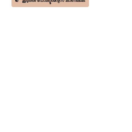
കൂടുതൽ ഡോക്യൂമെന്റസ് കാണിക്കുക