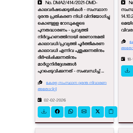
No. DMA2/414/2021-DMD-
No.
കാലവർഷക്കെടുതികൾ - സംസ്ഥാന
സംസ്ഥ
ദുരന്ത പ്രതികരണ നിധി വിനിയോഗിച്ചു​
14.10
കൊണ്ടുളള റോഡുകളുടെ
മെയി
പുനരുദ്ധാരണം - പ്രവ്യത്തി
വിവര
നിർവ്വഹണത്തിനായി ഭരണാനുമതി
ക
കാലാവധി/പ്രവ്യത്തി പൂർത്തീകരണ
അതോറി
കാലാവധി എന്നിവ പുതുക്കുന്നതിനും
ദീർഘിപ്പിക്കുന്നതിനും
18-
മാർഗ്ഗനിർദ്ദേശങ്ങൾ
പുറപ്പെടുവിക്കുന്നത് - സംബന്ധിച്ച് ...
കേരള സംസ്ഥാന ദുരന്ത നിവാരണ
അതോറിറ്റി
02-02-2026