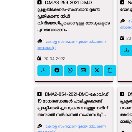
D.M.A3-259-2021-D.M.D-
No.
പ്രകൃതിക്ഷോഭം-സംസ്ഥാന ദുരന്ത
റോഡുക
പ്രതികരണ നിധി
ക
വിനിയോഗിച്ചുകൊണ്ടുള്ള റോഡുകളുടെ
അതോറി
പുനരുദ്ധാരണം ...
20-
കേരള സംസ്ഥാന ദുരന്ത നിവാരണ
അതോറിറ്റി
20-04-2022
DMA2-854-2021-DMD-കോവിഡ്
DM
19 മാനദണ്ഡങ്ങൾ പാലിച്ചുകൊണ്ട്‌
പ്രകൃ
പ്രാക്ടിക്കൽ ക്ലാസുകൾ നടത്തുന്നതിന്
സംഭവി
അനുമതി നൽകുന്നത് സംബന്ധിച്ച് ...
അടിയ
മാര്ഗ
കേരള സംസ്ഥാന ദുരന്ത നിവാരണ