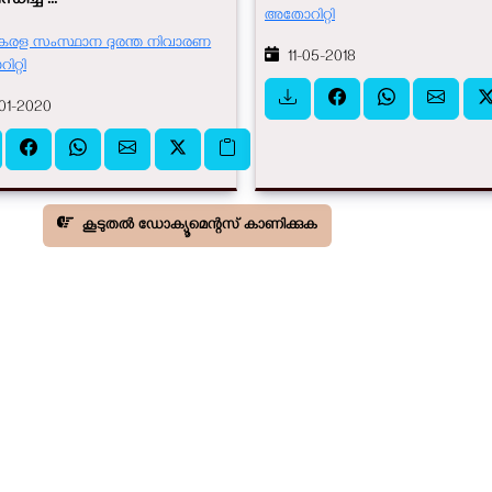
ിച്ച് ...
അതോറിറ്റി
േരള സംസ്ഥാന ദുരന്ത നിവാരണ
11-05-2018
റ്റി
01-2020
കൂടുതൽ ഡോക്യൂമെന്റസ് കാണിക്കുക