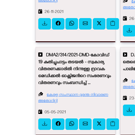
അതോറിറ്റി
ക
അതോറി
26-11-2021
26-
DMA2/314/2021-DMD-കോവിഡ്
D.M
19 കുതിച്ചുചാട്ടം തടയൽ - സ്വകാര്യ
തെരെഞ
വിതരണക്കാരിൽ നിന്നുള്ള ദ്രാവക
പാലിക്
മെഡിക്കൽ ഓക്സിജന്‍റെ സംഭരണവും
ക
വിതരണവും സംബന്ധിച്ച് ...
അതോറി
കേരള സംസ്ഥാന ദുരന്ത നിവാരണ
23-
അതോറിറ്റി
05-05-2021