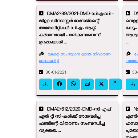
DMA2/89/2021-DMD-ഡിഎംഡി -
DM
ജില്ലാ ഡിസാസ്റ്റർ മാനേജ്മെന്റ്
വെള്ള
അതോറിറ്റികൾ ഡിഎം ആക്ട്
കേടുപ
കർശനമായി പാലിക്കുന്നുവെന്ന്
ആശ്വ
ഉറപ്പാക്കാന്‍ ...
...
കേരള സംസ്ഥാന ദുരന്ത നിവാരണ
ക
അതോറിറ്റി
അതോറി
30-01-2021
30-
DMA2/612/2020-DMD-സി എഫ്
No.
എല്‍ റ്റി സി-കൾക്ക് അനുവദിച്ച
എന്നി
ഫണ്ടിന്റെ വിതരണം സംബന്ധിച്ച
ഹസാർ
വ്യക്തത. ...
ചുമതല