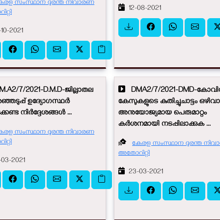
േരള സംസ്ഥാന ദുരന്ത നിവാരണ
12-08-2021
റ്റി
10-2021
.A2/7/2021-D.M.D-ജില്ലാതല
DMA2/7/2021-DMD-കോവി
്ഞടുപ്പ് ഉദ്യോഗസ്ഥര്‍
കേസുകളുടെ കുതിച്ചുചാട്ടം ഒഴിവാക
കേണ്ട നിര്‍ദ്ദേശങ്ങള്‍ ...
അനുയോജ്യമായ പെരുമാറ്റം
കര്‍ശനമായി നടപ്പിലാക്കുക ...
േരള സംസ്ഥാന ദുരന്ത നിവാരണ
റ്റി
കേരള സംസ്ഥാന ദുരന്ത നി
അതോറിറ്റി
03-2021
23-03-2021