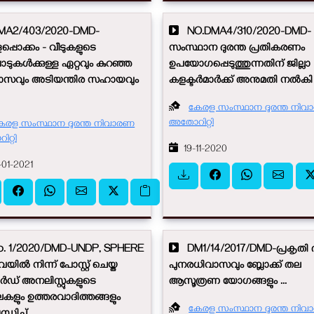
A2/403/2020-DMD-
NO.DMA4/310/2020-DMD-
പ്പൊക്കം - വീടുകളുടെ
സംസ്ഥാന ദുരന്ത പ്രതികരണം
ാടുകൾക്കുള്ള ഏറ്റവും കുറഞ്ഞ
ഉപയോഗപ്പെടുത്തുന്നതിന് ജില്ലാ
ാസവും അടിയന്തിര സഹായവും
കളക്ടർമാർക്ക് അനുമതി നൽകി .
കേരള സംസ്ഥാന ദുരന്ത നി
അതോറിറ്റി
േരള സംസ്ഥാന ദുരന്ത നിവാരണ
റ്റി
19-11-2020
01-2021
 1/2020/DMD-UNDP, SPHERE
DM1/14/2017/DMD-പ്രകൃതി ദ
വയിൽ നിന്ന് പോസ്റ്റ് ചെയ്ത
പുനരധിവാസവും ബ്ലോക്ക് തല
ഡ് അനലിസ്റ്റുകളുടെ
ആസൂത്രണ യോഗങ്ങളും ...
കളും ഉത്തരവാദിത്തങ്ങളും
കേരള സംസ്ഥാന ദുരന്ത നി