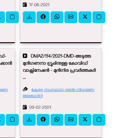
17-06-2021
ഡ്-
DMA2/114/2021-DMD-അടുത്ത
്കാന്‍
മുൻഗണനാ ഗ്രൂപ്പിനുള്ള കോവിഡ്
വാക്സിനേഷൻ - മുൻനിര പ്രവർത്തകർ
...
വാരണ
കേരള സംസ്ഥാന ദുരന്ത നിവാരണ
അതോറിറ്റി
09-02-2021