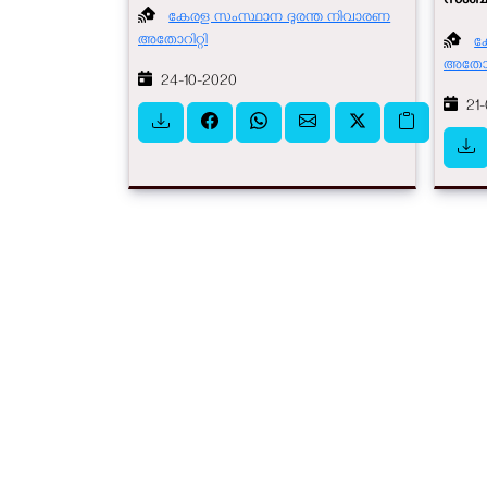
സംബന്ധ
കേരള സംസ്ഥാന ദുരന്ത നിവാരണ
അതോറിറ്റി
ക
അതോറി
24-10-2020
21-