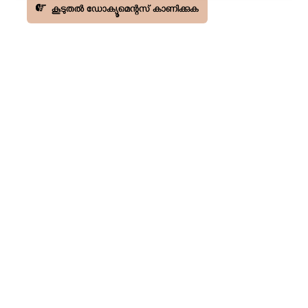
കൂടുതൽ ഡോക്യൂമെന്റസ് കാണിക്കുക