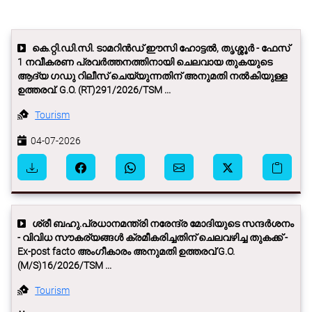
കെ.റ്റി.ഡി.സി. ടാമറിൻഡ് ഈസി ഹോട്ടൽ, തൃശ്ശൂർ - ഫേസ്
1 നവീകരണ പ്രവർത്തനത്തിനായി ചെലവായ തുകയുടെ
ആദ്യ ഗഡു റിലീസ് ചെയ്യുന്നതിന് അനുമതി നൽകിയുള്ള
ഉത്തരവ്. G.O. (RT)291/2026/TSM ...
Tourism
04-07-2026
ശ്രീ ബഹു.പ്രധാനമന്ത്രി നരേന്ദ്ര മോദിയുടെ സന്ദർശനം
- വിവിധ സൗകര്യങ്ങള്‍ ക്രമീകരിച്ചതിന് ചെലവഴിച്ച തുകക്ക് -
Ex-post facto അംഗീകാരം അനുമതി ഉത്തരവ് G.O.
(M/S)16/2026/TSM ...
Tourism