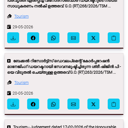
പ്രവൃത്തി ഏല്‍പ്പിച്ച വിനോദസഞ്ചാര ഡയറക്ടറുടെ നടപടി
സാധൂകരണം നല്‍കി ഉത്തരവ്. G.O. (RT)268/2026/TSM ...
Tourism
29-05-2026
ബേക്കല്‍ റിസോർട്ട്സ് ഡെവലപ്മെന്റ് കോർപ്പറേഷൻ
മാനേജിംഗ് ഡയറക്ടറായി സേവനമുഷ്ടിച്ചിരുന്ന ശ്രീ ഷിജിൻ പി -
യെ വിടുതല്‍ ചെയ്തുള്ള ഉത്തരവ് G.O. (RT)263/2026/TSM ...
Tourism
20-05-2026
Tourism - Judgement dated 17-02-2026 of the Honourable