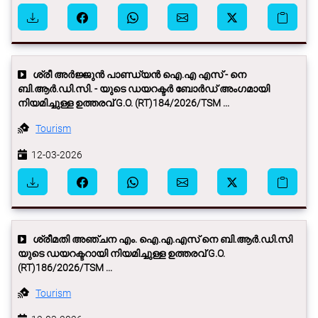
ശ്രീ അർജ്ജുൻ പാണ്ഡ്യൻ ഐ.എ എസ് - നെ
ബി.ആർ.ഡി.സി. - യുടെ ഡയറക്ടർ ബോർഡ് അംഗമായി
നിയമിച്ചുള്ള ഉത്തരവ് G.O. (RT)184/2026/TSM ...
Tourism
12-03-2026
ശ്രീമതി അഞ്ചന എം. ഐ.എ.എസ് നെ ബി.ആർ.ഡി.സി
യുടെ ഡയറക്ടറായി നിയമിച്ചുള്ള ഉത്തരവ് G.O.
(RT)186/2026/TSM ...
Tourism