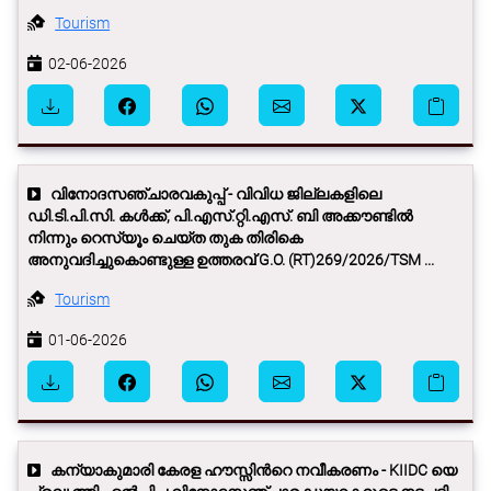
Tourism
02-06-2026
വിനോദസഞ്ചാരവകുപ്പ് - വിവിധ ജില്ലകളിലെ
ഡി.ടി.പി.സി. കള്‍ക്ക്, പി.എസ്.റ്റി.എസ്. ബി അക്കൗണ്ടില്‍
നിന്നും റെസ്യൂം ചെയ്ത തുക തിരികെ
അനുവദിച്ചുകൊണ്ടുള്ള ഉത്തരവ് G.O. (RT)269/2026/TSM ...
Tourism
01-06-2026
കന്യാകുമാരി കേരള ഹൗസ്സിന്‍റെ നവീകരണം - KIIDC യെ