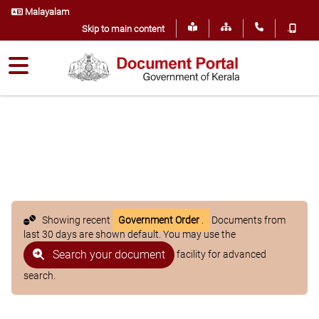
Malayalam
.
Skip to main content
Showing recent
Government Order
.
Documents from
last 30 days are shown default. You may use the
Search your document
facility for advanced
search.