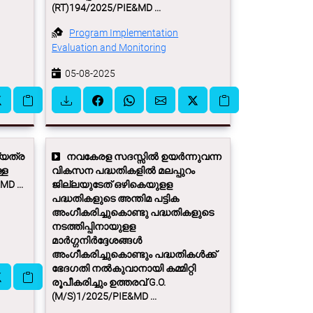
(RT)194/2025/PIE&MD ...
Program Implementation
Evaluation and Monitoring
05-08-2025
ന്യത്ര
നവകേരള സദസ്സില്‍ ഉയര്‍ന്നുവന്ന
്ള
വികസന പദ്ധതികളില്‍ മലപ്പുറം
D ...
ജില്ലയുടേത് ഒഴികെയുളള
പദ്ധതികളുടെ അന്തിമ പട്ടിക
അംഗീകരിച്ചുകൊണ്ടു പദ്ധതികളുടെ
നടത്തിപ്പിനായുളള
മാര്‍ഗ്ഗനിര്‍ദ്ദേശങ്ങള്‍
അംഗീകരിച്ചുകൊണ്ടും പദ്ധതികള്‍ക്ക്
ഭേദഗതി നല്‍കുവാനായി കമ്മിറ്റി
രൂപീകരിച്ചും ഉത്തരവ് G.O.
(M/S)1/2025/PIE&MD ...