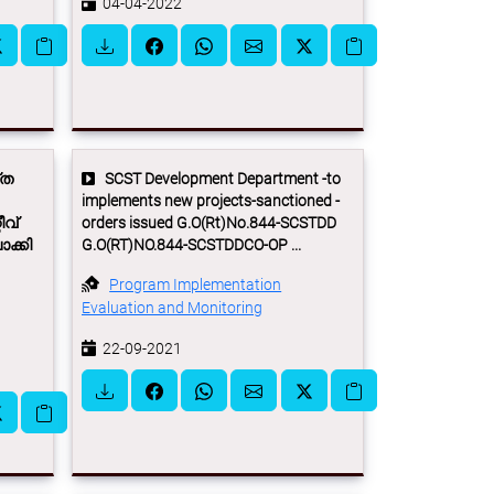
04-04-2022
്ത
SCST Development Department -to
implements new projects-sanctioned -
ീവ്
orders issued G.O(Rt)No.844-SCSTDD
ാക്കി
G.O(RT)NO.844-SCSTDDCO-OP ...
Program Implementation
Evaluation and Monitoring
22-09-2021