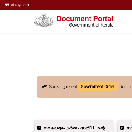
Malayalam
Showing recent
Government Order
.
Docume
നവകേരളം കർമ്മപദ്ധതി11 - ന്റെ
നവക