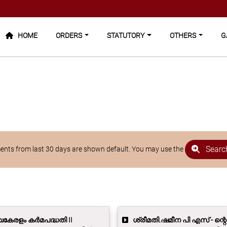
HOME
ORDERS
STATUTORY
OTHERS
GA
Search
nts from last 30 days are shown default. You may use the
േരളം കർമപദ്ധതി II
ശ്രീമതി.ഷമീന പി എസ് - ന്റെ