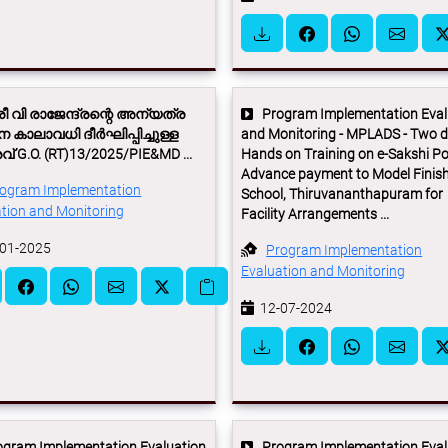
ീ വി രാജേന്ദ്രന്റെ അന്യത്ര
Program Implementation Eval
കാലാവധി ദീർഘിപ്പിച്ചുള്ള
and Monitoring - MPLADS - Two 
് G.O. (RT)13/2025/PIE&MD ...
Hands on Training on e-Sakshi Por
Advance payment to Model Finis
ogram Implementation
School, Thiruvananthapuram for
tion and Monitoring
Facility Arrangements ...
01-2025
Program Implementation
Evaluation and Monitoring
12-07-2024
gram Implementation Evaluation
Program Implementation Eval