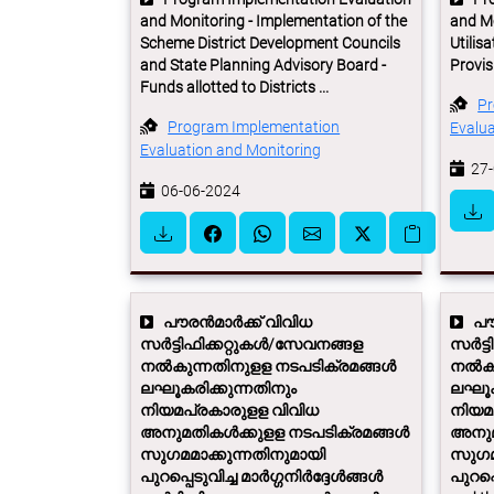
and Monitoring - Implementation of the
and Mo
Scheme District Development Councils
Utilis
and State Planning Advisory Board -
Provisi
Funds allotted to Districts ...
Pr
Program Implementation
Evalua
Evaluation and Monitoring
27-
06-06-2024
പൗരൻ‍മാർക്ക് വിവിധ
പൗര
സർട്ടിഫിക്കറ്റുകൾ/സേവനങ്ങള
സർട്ട
നൽകുന്നതിനുളള നടപടിക്രമങ്ങൾ
നൽകു
ലഘൂകരിക്കുന്നതിനും
ലഘൂകര
നിയമപ്രകാരുളള വിവിധ
നിയമ
അനുമതികൾക്കുളള നടപടിക്രമങ്ങൾ
അനുമ
സുഗമമാക്കുന്നതിനുമായി
സുഗമമ
പുറപ്പെടുവിച്ച മാർഗ്ഗനിർദ്ദേൾങ്ങൾ
പുറപ്പ