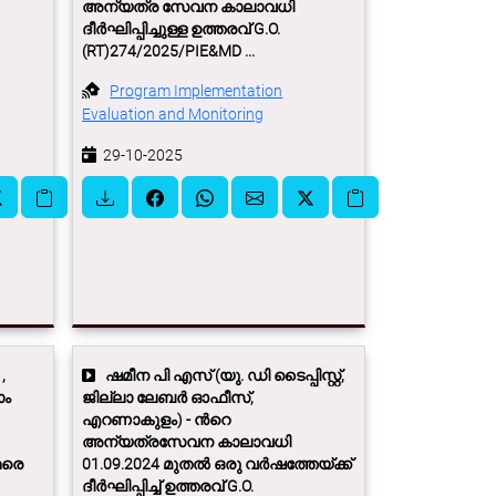
അന്യത്ര സേവന കാലാവധി
ദീർഘിപ്പിച്ചുള്ള ഉത്തരവ് G.O.
(RT)274/2025/PIE&MD ...
Program Implementation
Evaluation and Monitoring
29-10-2025
,
ഷമീന പി എസ് (യു. ഡി ടൈപ്പിസ്റ്റ്,
ാം
ജില്ലാ ലേബർ ഓഫീസ്,
എറണാകുളം) - ന്‍റെ
അന്യത്രസേവന കാലാവധി
ഥരെ
01.09.2024 മുതൽ ഒരു വർഷത്തേയ്ക്ക്
ദീർഘിപ്പിച്ച് ഉത്തരവ് G.O.