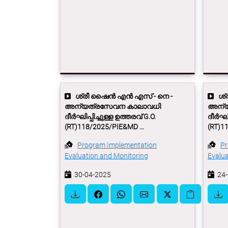
ശ്രീ ഷൈന്‍ എന്‍ എസ് - നെ -
ശ്ര
അന്യത്രസേവന കാലാവധി
അന്യ
ദീർഘിപ്പിച്ചുള്ള ഉത്തരവ് G.O.
ദീർഘിപ
(RT)118/2025/PIE&MD ...
(RT)1
Program Implementation
Pr
Evaluation and Monitoring
Evalua
30-04-2025
24-