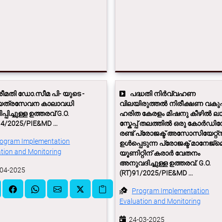
ീമതി ഡോ.സീമ പി- യുടെ -
പദ്ധതി നിര്‍വ്വഹണ
ത്രസേവന കാലാവധി
വിലയിരുത്തല്‍ നിരീക്ഷണ വകുപ്പ്
്പിച്ചുള്ള ഉത്തരവ് G.O.
ഹരിത കേരളം മിഷനു കീഴില്‍ ലാന്
14/2025/PIE&MD ...
സ്കേപ്പ്‌ തലത്തില്‍ ഒരു കോര്‍ഡിനേ
രണ്ട്‌ പ്രോജക്ട്‌ അസോസിയേറ്റ്‌
ogram Implementation
ഉള്‍പ്പെടുന്ന പ്രോജക്ട്‌ മാനേജ്മെന
tion and Monitoring
യൂണിറ്റിന്‌ കരാര്‍ വേതനം
അനുവദിച്ചുള്ള ഉത്തരവ്‌. G.O.
04-2025
(RT)91/2025/PIE&MD ...
Program Implementation
Evaluation and Monitoring
24-03-2025