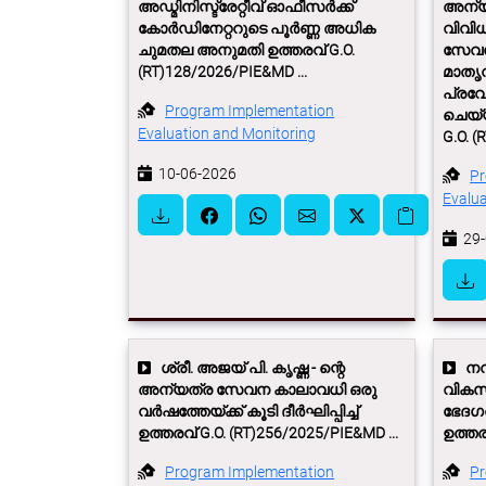
അഡ്മിനിസ്ട്രേറ്റീവ് ഓഫീസർക്ക്
അന്യ
കോർഡിനേറ്ററുടെ പൂർണ്ണ അധിക
വിവിധ
ചുമതല അനുമതി ഉത്തരവ് G.O.
സേവനമ
(RT)128/2026/PIE&MD ...
മാതൃവ
പ്രവേ
Program Implementation
ചെയ്യ
Evaluation and Monitoring
G.O. (
10-06-2026
Pr
Evalua
29-
ശ്രീ. അജയ് പി. കൃഷ്ണ - ന്റെ
നവ 
അന്യത്ര സേവന കാലാവധി ഒരു
വികസന
വര്‍ഷത്തേയ്ക്ക് കൂടി ദീര്‍ഘിപ്പിച്ച്
ഭേദഗത
ഉത്തരവ് G.O. (RT)256/2025/PIE&MD ...
ഉത്തരവ
Program Implementation
Pr