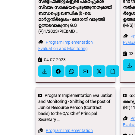
സർട്ടിഫിക്കറ്റുകളുടെ പകർപ്പുകൾ
and th
സ്വയം സാക്ഷ്യപ്പെടുത്തുന്നതുമായി
നൽകുന
ബന്ധപ്പെട്ട ഖണ്ഡിക (i) -ലെ
ർദ്ദേ
മാർഗ്ഗനിർദ്ദേശം - ഭേദഗതി വരുത്തി
ഉത്തര
ഉത്തരവാകുന്നു G.O.
(M/S)
(P)1/2023/PIE&MD ...
Pr
Program Implementation
Evalua
Evaluation and Monitoring
03-
04-07-2023
Program Implementation Evaluation
നവക
and Monitoring - Shifting of the post of
അനൃത
Junior Resource Person (Contract
(RT)1
basis) to the O/o Chief Principal
Pr
Secretary ...
Evalua
Program Implementation