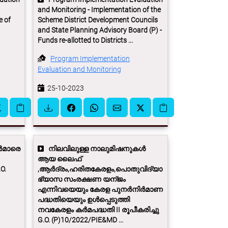
and Monitoring - Implementation of the
e of
Scheme District Development Councils
and State Planning Advisory Board (P) -
Funds re-allotted to Districts ...
Program Implementation
Evaluation and Monitoring
25-10-2023
്‍മാരെ
നിലവിലുള്ള നാലുമിഷനുകൾ
ആയ ലൈഫ്
O.
,ആർദ്രം,ഹരിതകേരളം,പൊതുവിദ്യാ
ഭ്യാസ സംരക്ഷണ യന്ജം
എന്നിവയെയും കേരള പുനർനിർമാണ
പദ്ധതിയെയും ഉൾപ്പെടുത്തി
നവകേരളം കർമപദ്ധതി II രൂപീകരിച്ചു
G.O. (P)10/2022/PIE&MD ...