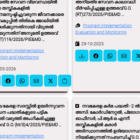
ത്ര സേവന വ്യവസ്ഥയില്‍
അന്യത്ര സേവന കാലാവധി
 തസ്തികകളില്‍
ദീർഘിപ്പിച്ചുള്ള ഉത്തരവ് G.O.
നുഷ്ഠിച്ചുവരുന്ന ജീവനക്കാരെ
(RT)273/2025/PIE&MD ...
കുപ്പില്‍ തിരികെ ജോലിയില്‍
Program Implementation
ശിക്കുന്നതിനായി വിടുതല്‍
Evaluation and Monitoring
ുന്നതിന് അനുമതി ഉത്തരവ്
RT)119/2026/PIE&MD ...
29-10-2025
ogram Implementation
tion and Monitoring
05-2026
കേരള സദസ്സില്‍ ഉയര്‍ന്നുവന്ന
നവകേരള കർമ പദ്ധതി - 2 ല്‍ 
 പദ്ധതികളുടെ പട്ടിക
അസി. കോർഡിനേറ്റല്‍, പ്രോഗ
ി വരുത്തി അംഗീകരിച്ചുള്ള
ഓഫീസർ, പി.ആർ.ഒ എന്നീ
്. G.O. (M/S)4/2025/PIE&MD ...
തസ്തികകളില്‍ കരാർ
അടിസ്ഥാനത്തില്‍ ഉദ്യോഗസ്
ogram Implementation
നിയമിക്കുന്നത് സംബന്ധിച്ച് G.O.