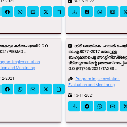
07-2022
30-05-2022
േരള കര്‍മ്മപദ്ധതി 2 G.O.
ശ്രീ.ശരത്.കെ- ഫയൽ ചെയ
021/PIE&MD ...
ഓ.എ.8077 -2017 ന്മേലുള്ള
ബഹുമാനപെട്ട അഡ്മിനിസ്‌ട്രേറ്റ
ogram Implementation
ട്രിബുണലിന്റെ ഉത്തരവ് നടപ്പില
tion and Monitoring
G.O. (RT)763/2021/TAXES ...
12-2021
Program Implementation
Evaluation and Monitoring
13-11-2021