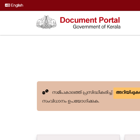
English
സമീപകാലത്ത് പ്രസിദ്ധീകരിച്ച്
അറിയിപ്പു
സംവിധാനം ഉപയോഗിക്കുക.