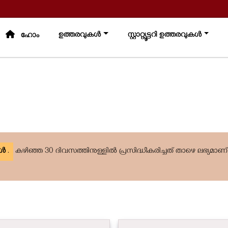
ഉത്തരവുകൾ
സ്റ്റാറ്റ്യൂട്ടറി ഉത്തരവുകൾ
മ
ഹോം
കൾ
.
കഴിഞ്ഞ 30 ദിവസത്തിനുള്ളിൽ പ്രസിദ്ധീകരിച്ചത് താഴെ ലഭ്യമാണ്