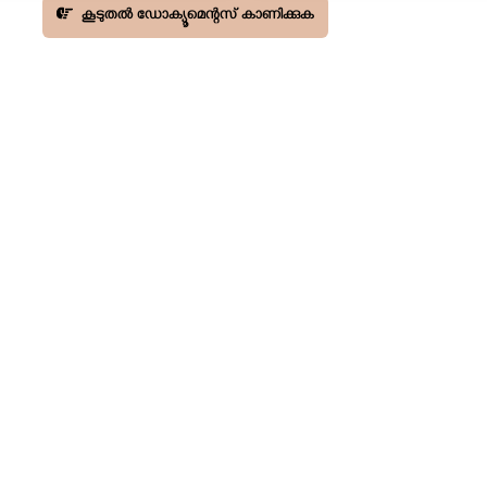
കൂടുതൽ ഡോക്യൂമെന്റസ് കാണിക്കുക